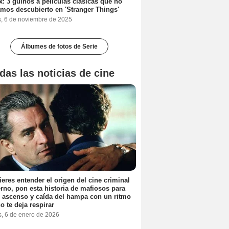
ix: 3 guiños a películas clásicas que no
mos descubierto en 'Stranger Things'
s, 6 de noviembre de 2025
Álbumes de fotos de Serie
das las noticias de cine
ieres entender el origen del cine criminal
no, pon esta historia de mafiosos para
l ascenso y caída del hampa con un ritmo
o te deja respirar
s, 6 de enero de 2026