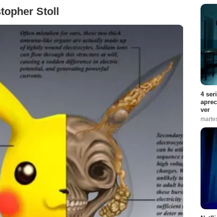
stopher Stoll
4 ser
aprec
ver
marte
Christopher Stoll