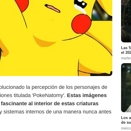
Las 5
el 20
marte
evolucionado la percepción de los personajes de
iones titulada 'PokeNatomy'.
Estas imágenes
fascinante al interior de estas criaturas
 y sistemas internos de una manera nunca antes
Los a
de su
miérc