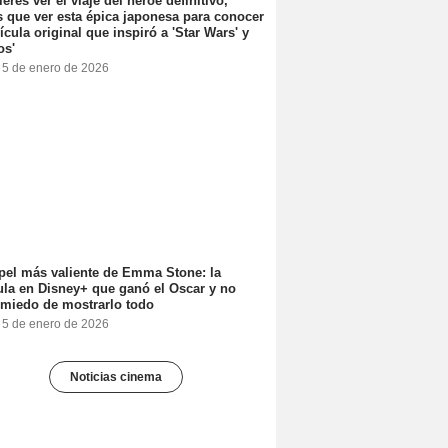
ieres ver el viaje del héroe definitivo,
s que ver esta épica japonesa para conocer
lícula original que inspiró a 'Star Wars' y
os'
, 5 de enero de 2026
pel más valiente de Emma Stone: la
ula en Disney+ que ganó el Oscar y no
 miedo de mostrarlo todo
, 5 de enero de 2026
Noticias cinema