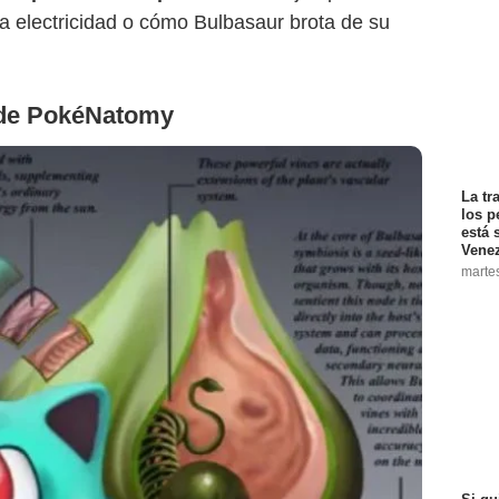
 electricidad o cómo Bulbasaur brota de su
 de PokéNatomy
La tr
los p
está 
Vene
marte
Christopher Stoll