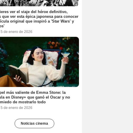
ieres ver el viaje del héroe definitivo,
s que ver esta épica japonesa para conocer
lícula original que inspiró a 'Star Wars' y
os'
, 5 de enero de 2026
pel más valiente de Emma Stone: la
ula en Disney+ que ganó el Oscar y no
 miedo de mostrarlo todo
, 5 de enero de 2026
Noticias cinema