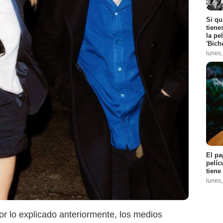
Si qu
tiene
la pe
'Bich
lunes
El pa
pelíc
tiene
lunes
por lo explicado anteriormente, los medios