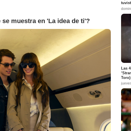
tuvis
domin
 se muestra en 'La idea de ti'?
Las 4
‘Stra
Toro)
jueve
X