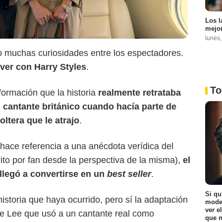
Los l
mejor
lunes
o muchas curiosidades entre los espectadores.
 ver con Harry Styles
.
To
nformación que la historia
realmente retrataba
l cantante británico cuando hacía parte de
ltera que le atrajo
.
 hace referencia a una anécdota verídica del
crito por fan desde la perspectiva de la misma),
el
 llegó a convertirse en un
best seller
.
Si qu
istoria que haya ocurrido, pero sí la adaptación
moder
ver e
e Lee que usó a un cantante real como
que n