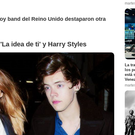
marte
boy band del Reino Unido destaparon otra
'La idea de ti' y Harry Styles
La tr
los p
está 
Vene
marte