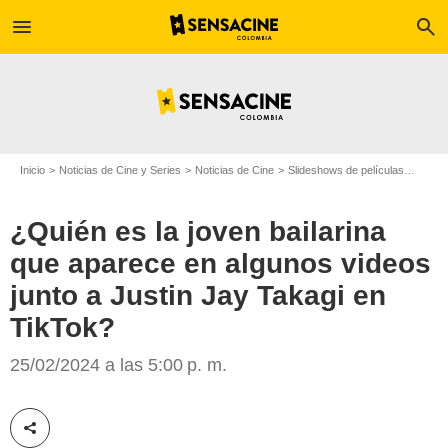
menu
search
Inicio
Noticias de Cine y Series
Noticias de Cine
Slideshows de películas
¿Quién
¿Quién es la joven bailarina
que aparece en algunos videos
junto a Justin Jay Takagi en
TikTok?
25/02/2024 a las 5:00 p. m.
SensaCine Colombia
Compartir esta noticia