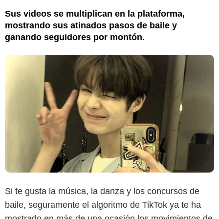
Sus videos se multiplican en la plataforma,
mostrando sus atinados pasos de baile y
ganando seguidores por montón.
Si te gusta la música, la danza y los concursos de
baile, seguramente el algoritmo de TikTok ya te ha
mostrado en más de una ocasión los movimientos de
kpopmap