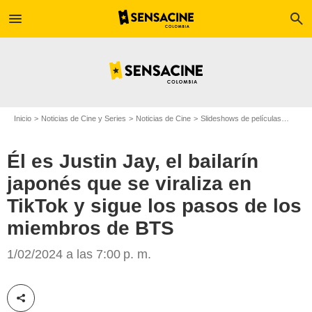
menu
search
Inicio
Noticias de Cine y Series
Noticias de Cine
Slideshows de películas
Él es 
Él es Justin Jay, el bailarín
japonés que se viraliza en
TikTok y sigue los pasos de los
miembros de BTS
Pinterest
1/02/2024 a las 7:00 p. m.
Compartir esta noticia