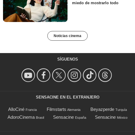
miedo de mostrarlo todo
Noticias cinema
SÍGUENOS
SENSACINE EN EL EXTRANJERO
AlloCiné
Filmstarts
Beyazperde
Francia
Alemania
Turquía
AdoroCinema
Sensacine
Sensacine
Brasil
España
México