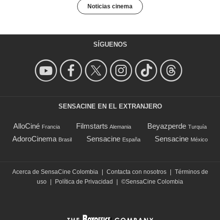
Noticias cinema
SÍGUENOS
SENSACINE EN EL EXTRANJERO
AlloCiné
Filmstarts
Beyazperde
Francia
Alemania
Turquía
AdoroCinema
Sensacine
Sensacine
Brasil
España
México
Acerca de SensaCine Colombia
|
Contacta con nosotros
|
Términos de
uso
|
Política de Privacidad
|
©SensaCine Colombia