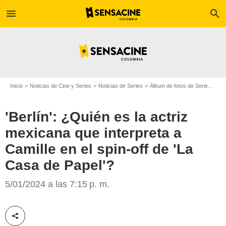
menu
search
Inicio
Noticias de Cine y Series
Noticias de Series
Álbum de fotos de Serie
'Ber
'Berlín': ¿Quién es la actriz
mexicana que interpreta a
Camille en el spin-off de 'La
Casa de Papel'?
Netflix
5/01/2024 a las 7:15 p. m.
Compartir esta noticia