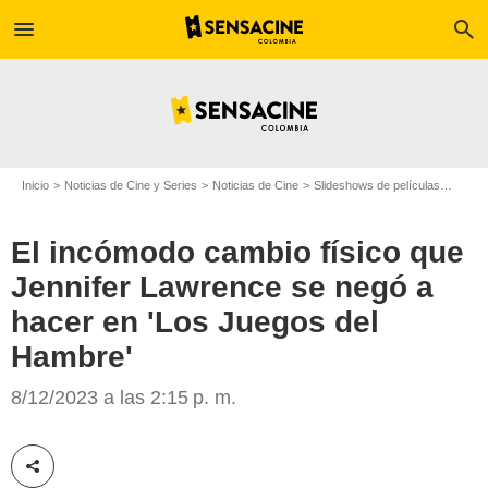
menu
search
Inicio
Noticias de Cine y Series
Noticias de Cine
Slideshows de películas
El in
El incómodo cambio físico que
Jennifer Lawrence se negó a
hacer en 'Los Juegos del
Hambre'
8/12/2023 a las 2:15 p. m.
Metropolitan FilmExport
Compartir esta noticia