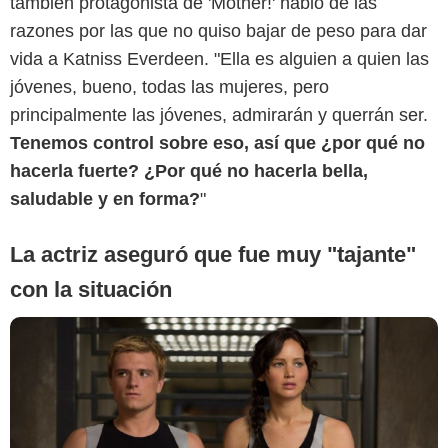
también protagonista de 'Mother!' habló de las
razones por las que no quiso bajar de peso para dar
vida a Katniss Everdeen. "Ella es alguien a quien las
jóvenes, bueno, todas las mujeres, pero
StudioCanal Deutschland
principalmente las jóvenes, admirarán y querrán ser.
Tenemos control sobre eso, así que ¿por qué no
hacerla fuerte? ¿Por qué no hacerla bella,
saludable y en forma?
"
La actriz aseguró que fue muy "tajante"
con la situación