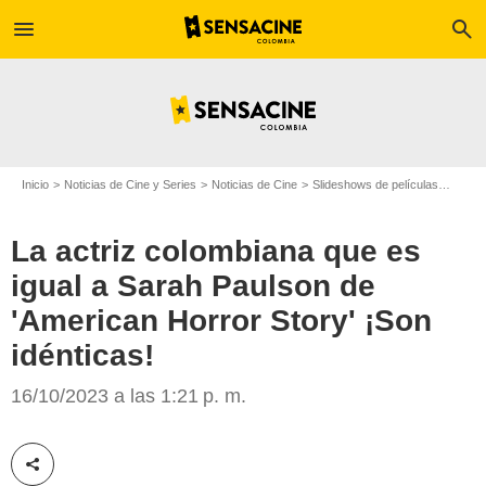
menu
search
Inicio
Noticias de Cine y Series
Noticias de Cine
Slideshows de películas
La act
La actriz colombiana que es
igual a Sarah Paulson de
'American Horror Story' ¡Son
idénticas!
Sarah Paulson/Copyright Universal Pictures / Jessica Kourkounis
16/10/2023 a las 1:21 p. m.
Compartir esta noticia