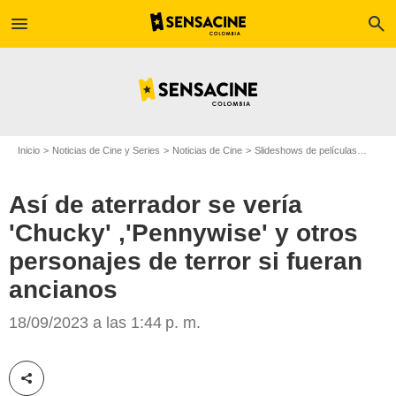
menu
search
Inicio
Noticias de Cine y Series
Noticias de Cine
Slideshows de películas
Así de
Así de aterrador se vería
'Chucky' ,'Pennywise' y otros
personajes de terror si fueran
ancianos
18/09/2023 a las 1:44 p. m.
'Chucky'/Copyright Syfy US
Compartir esta noticia