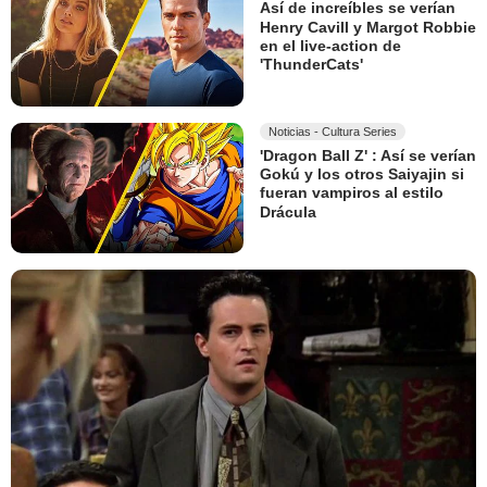
Así de increíbles se verían
Henry Cavill y Margot Robbie
en el live-action de
'ThunderCats'
Noticias - Cultura Series
'Dragon Ball Z' : Así se verían
Gokú y los otros Saiyajin si
fueran vampiros al estilo
Drácula