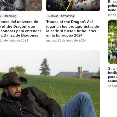
El pa
pelíc
tiene
lunes
s - Streaming
Noticias - Streaming
giones del universo de
'House of the Dragon': Así
 of the Dragon' que
jugarían los protagonistas de
 conocer para entender
la serie si fueran futbolistas
la Danza de Dragones
en la Eurocopa 2024
 25 de junio de 2024
martes, 25 de junio de 2024
Si te
intel
para 
realm
sábad