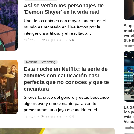
Así se verían los personajes de
'Demon Slayer' en la vida real
Uno de los animes con mayor fandom en el
Si qu
mundo es recreado en Live Action por la
moder
inteligencia artificial y el resultado…
ver e
que n
miércoles, 26 de junio de 2024
marte
Noticias - Streaming
Esta noche en Netflix: la serie de
zombies con calificación casi
perfecta que no conoces y que te
encantará
Si eres fanático del género y estás buscando
algo nuevo y emocionante para ver, te
La tr
presentamos una joya escondida en el…
los p
está 
miércoles, 26 de junio de 2024
Vene
marte