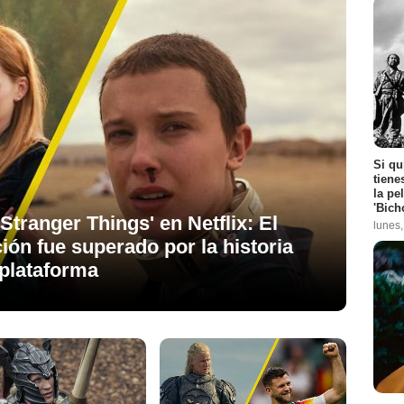
Si qu
tiene
la pe
'Bich
Stranger Things' en Netflix: El
lunes
ión fue superado por la historia
plataforma