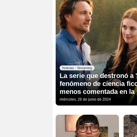
Noticias - Streaming
La serie que destronó a '
fenómeno de ciencia ficc
menos comentada en la 
miércoles, 26 de junio de 2024