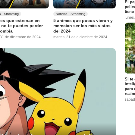
El pa
pelíc
tiene
s - Streaming
Noticias - Streaming
lunes
es que estrenan en
5 animes que pocos vieron y
 no te puedes perder
merecían ser los más vistos
lombia
del 2024
 31 de diciembre de 2024
martes, 31 de diciembre de 2024
Si te
intel
para 
realm
sábad