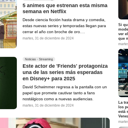
5 animes que estrenan esta misma
semana en Netflix
Desde ciencia ficción hasta drama y comedia,
Si qu
estas nuevas series y temporadas llegan para
moder
cerrar el año con broche de oro.…
ver e
que n
martes, 31 de diciembre de 2024
marte
Noticias - Streaming
Este actor de 'Friends' protagoniza
una de las series más esperadas
en Disney+ para 2025
David Schwimmer regresa a la pantalla con un
papel que promete cautivar tanto a fans
nostálgicos como a nuevas audiencias.
La tr
martes, 31 de diciembre de 2024
los p
está 
Vene
marte