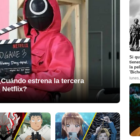
Si qu
tiene
la pe
'Bich
lunes
¿Cuándo estrena la tercera
 Netflix?