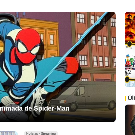
Úl
 animada de Spider-Man
Noticias - Streaming