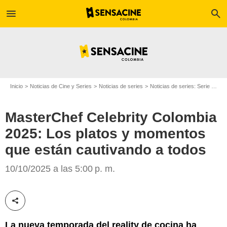
menu
search
Inicio
Noticias de Cine y Series
Noticias de series
Noticias de series: Serie de televisión
MasterChef Celebrity Colombia
2025: Los platos y momentos
que están cautivando a todos
Canal RCN
10/10/2025 a las 5:00 p. m.
Compartir esta noticia
La nueva temporada del reality de cocina ha