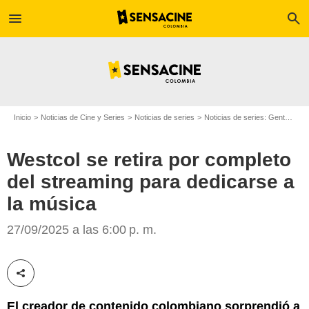
menu
search
Inicio
Noticias de Cine y Series
Noticias de series
Noticias de series: Gente
Wes
Westcol se retira por completo
del streaming para dedicarse a
la música
Google
27/09/2025 a las 6:00 p. m.
Compartir esta noticia
El creador de contenido colombiano sorprendió a