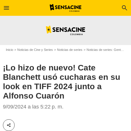
menu
search
Inicio
Noticias de Cine y Series
Noticias de series
Noticias de series: Gente
¡L
¡Lo hizo de nuevo! Cate
Blanchett usó cucharas en su
look en TIFF 2024 junto a
Alfonso Cuarón
Uriel Linares / Sensacine Latam
9/09/2024 a las 5:22 p. m.
Compartir esta noticia