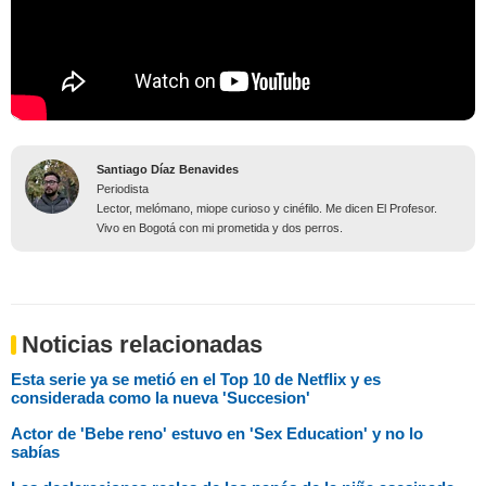
Santiago Díaz Benavides
Periodista
Lector, melómano, miope curioso y cinéfilo. Me dicen El Profesor.
Vivo en Bogotá con mi prometida y dos perros.
Noticias relacionadas
Esta serie ya se metió en el Top 10 de Netflix y es
considerada como la nueva 'Succesion'
Actor de 'Bebe reno' estuvo en 'Sex Education' y no lo
sabías