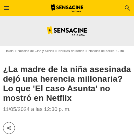
menu
search
Inicio
Noticias de Cine y Series
Noticias de series
Noticias de series: Cultura Series
¿La madre de la niña asesinada
dejó una herencia millonaria?
Lo que 'El caso Asunta' no
mostró en Netflix
Netflix
11/05/2024 a las 12:30 p. m.
Compartir esta noticia