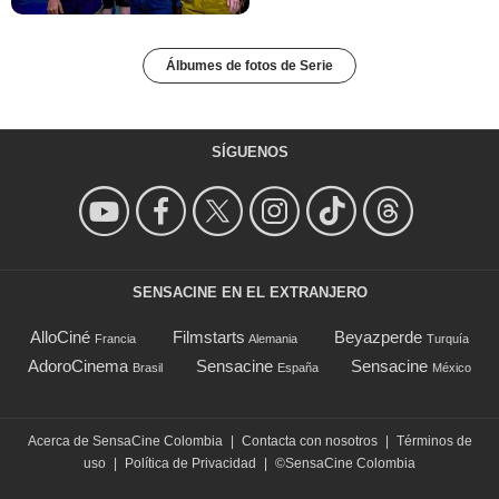
Álbumes de fotos de Serie
SÍGUENOS
SENSACINE EN EL EXTRANJERO
AlloCiné
Filmstarts
Beyazperde
Francia
Alemania
Turquía
AdoroCinema
Sensacine
Sensacine
Brasil
España
México
Acerca de SensaCine Colombia
|
Contacta con nosotros
|
Términos de
uso
|
Política de Privacidad
|
©SensaCine Colombia