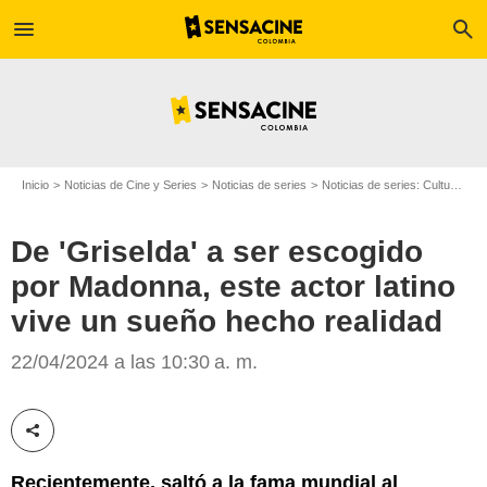
menu
search
Inicio
Noticias de Cine y Series
Noticias de series
Noticias de series: Cultura Series
De 'Griselda' a ser escogido
Re-Edition
por Madonna, este actor latino
vive un sueño hecho realidad
22/04/2024 a las 10:30 a. m.
Compartir esta noticia
Recientemente, saltó a la fama mundial al