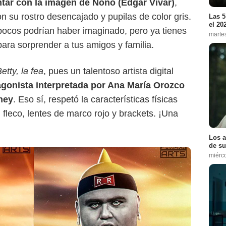
ntar con la imagen de Ñoño (Édgar Vivar)
,
n su rostro desencajado y pupilas de color gris.
Las 5
el 20
ocos podrían haber imaginado, pero ya tienes
marte
ra sorprender a tus amigos y familia.
etty, la fea
, pues un talentoso artista digital
agonista interpretada por Ana María Orozco
ney
. Eso sí, respetó la características físicas
fleco, lentes de marco rojo y brackets. ¡Una
Los a
de su
miérc