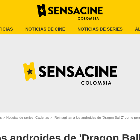
ICIAS
NOTICIAS DE CINE
NOTICIAS DE SERIES
Á
(Especial)
es
Noticias de series: Cadenas
Reimaginan a los androides de 'Dragon Ball Z' como pers
s androides de 'Dragon Bal