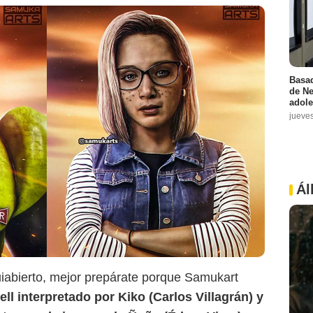
Basad
de Ne
adole
jueve
Ál
Samukarts
uiabierto, mejor prepárate porque Samukart
ell interpretado por Kiko (Carlos Villagrán) y