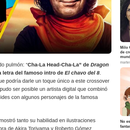
Milo 
de cr
mund
marte
do pulmón: “
Cha-La Head-Cha-La” de
Dragon
 letra del famoso intro de
El chavo del 8
.
Samukarts
e podría darle un toque único a este crossover
udo ser posible un artista digital que combinó
oides con algunos personajes de la famosa
mostró tanto su habilidad en ilustraciones
No es
fanta
 obra de Akira Toriyama y Roberto Gómez