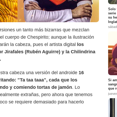
Solo 
serie
su he
Ingla
sábad
Samukarts
ersiones un tanto más bizarras que mezclan
l cuerpo de Chespirito; aunque la ilustración
rán la cabeza, pues el artista digital
los
r Jirafales (Rubén Aguirre) y la Chilindrina
.
stra cabeza una versión del androide
16
tando: "Ta taa taaa", cada que los
Si am
sangr
cando y comiendo tortas de jamón
. Lo
que r
jueve
realmente extrañas, pero ahora que tenemos
mpoco se requiere demasiado para hacerlo