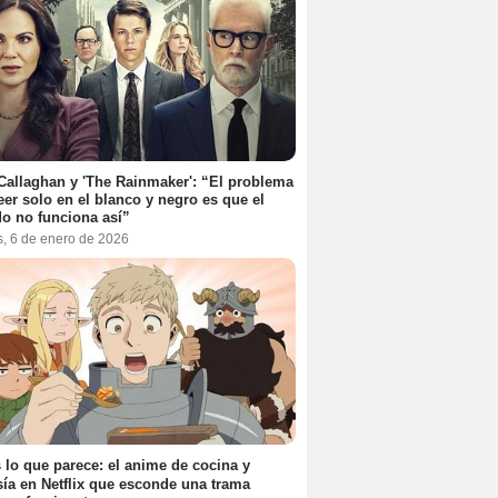
Callaghan y 'The Rainmaker': “El problema
eer solo en el blanco y negro es que el
o no funciona así”
s, 6 de enero de 2026
 lo que parece: el anime de cocina y
sía en Netflix que esconde una trama