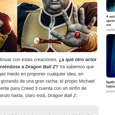
4 ser
aprec
ver
marte
ntinuar con estas creaciones,
¿a qué otro actor
uniéndose a
Dragon Ball Z
?
Ya sabemos que
gas miedo en proponer cualquier idea, en
 gozando de una gran racha; el propio Michael
Netfl
había
ente para Creed 3 cuenta con un sinfín de
jueve
aruto
hasta, claro está,
Dragon Ball Z
.