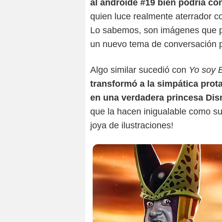
al androide #19 bien podría co
quien luce realmente aterrador co
Lo sabemos, son imágenes que p
un nuevo tema de conversación pa
Algo similar sucedió con
Yo soy B
transformó a la simpática prot
en una verdadera princesa Dis
que la hacen inigualable como su 
joya de ilustraciones!