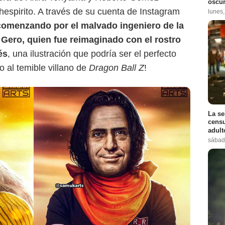
oscur
espirito. A través de su cuenta de Instagram
lunes
omenzando por el malvado ingeniero de la
 Gero, quien fue reimaginado con el rostro
és
, una ilustración que podría ser el perfecto
co al temible villano de
Dragon Ball Z
!
La se
censu
adul
sábad