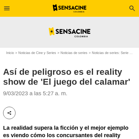
menu
search
Inicio
Noticias de Cine y Series
Noticias de series
Noticias de series: Serie de televisión
Así de peligroso es el reality
show de 'El juego del calamar'
9/03/2023 a las 5:27 a. m.
Netflix
Compartir esta noticia
La realidad supera la ficción y el mejor ejemplo
es viendo cómo los concursantes del reality