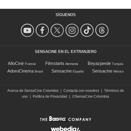
SÍGUENOS
SENSACINE EN EL EXTRANJERO
AlloCiné
Filmstarts
Beyazperde
Francia
Alemania
Turquía
AdoroCinema
Sensacine
Sensacine
Brasil
España
México
Acerca de SensaCine Colombia
|
Contacta con nosotros
|
Términos de
uso
|
Política de Privacidad
|
©SensaCine Colombia