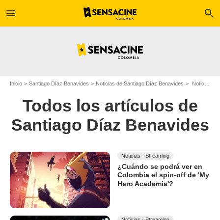
menu
search
Inicio
Santiago Díaz Benavides
Noticias de Santiago Díaz Benavides
Noticias de Santiago Díaz Benavides - Página 50
Todos los artículos de
Santiago Díaz Benavides
Noticias - Streaming
¿Cuándo se podrá ver en
Colombia el spin-off de 'My
Hero Academia'?
Noticias - Streaming