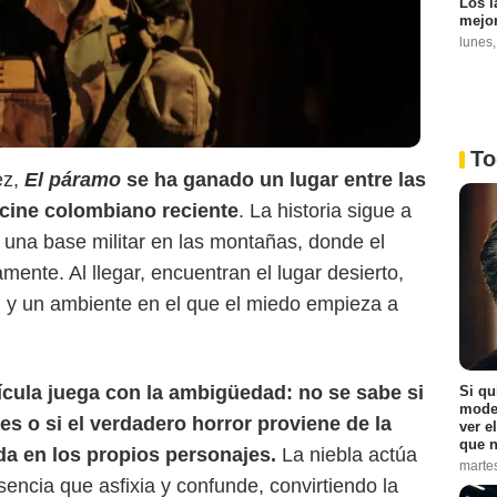
Los l
mejor
lunes
To
ez,
El páramo
se ha ganado un lugar entre las
 cine colombiano reciente
. La historia sigue a
una base militar en las montañas, donde el
mente. Al llegar, encuentran el lugar desierto,
IMDb
 y un ambiente en el que el miedo empieza a
lícula juega con la ambigüedad: no se sabe si
Si qu
moder
s o si el verdadero horror proviene de la
ver e
que n
ida en los propios personajes.
La niebla actúa
marte
ncia que asfixia y confunde, convirtiendo la