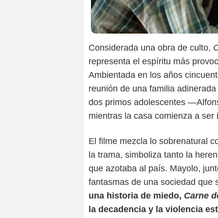
Considerada una obra de culto,
C
representa el espíritu más prov
Ambientada en los años cincuenta,
reunión de una familia adinerada 
dos primos adolescentes —Alfons
mientras la casa comienza a ser i
El filme mezcla lo sobrenatural c
la trama, simboliza tanto la her
que azotaba al país. Mayolo, junt
fantasmas de una sociedad que 
una historia de miedo,
Carne d
la decadencia y la violencia es