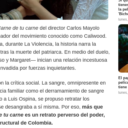
Si qu
tiene
la pe
'Bich
lunes
arne de tu carne
del director Carlos Mayolo
ocador del movimiento conocido como Caliwood.
 durante La Violencia, la historia narra la
TMDB
tras la muerte del patriarca. En medio del duelo,
o y Margaret— inician una relación incestuosa
nvadida por fuerzas inquietantes.
El pa
on la crítica social. La sangre, omnipresente en
pelíc
tiene
encia familiar como el derramamiento de sangre
lunes
o a Luis Ospina, se propuso retratar los
se desangraba a sí misma. Por eso,
más que
e tu carne
es un retrato perverso del poder,
tructural de Colombia.