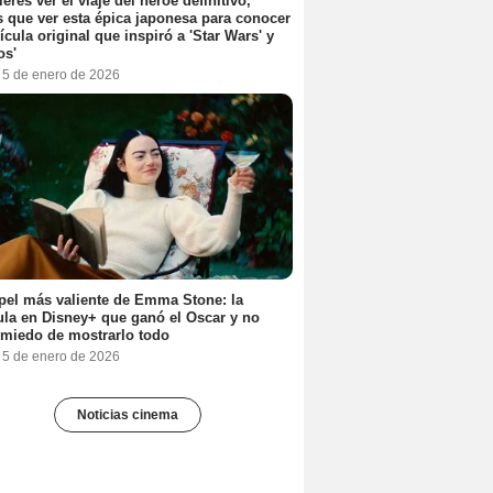
ieres ver el viaje del héroe definitivo,
s que ver esta épica japonesa para conocer
lícula original que inspiró a 'Star Wars' y
os'
, 5 de enero de 2026
pel más valiente de Emma Stone: la
ula en Disney+ que ganó el Oscar y no
 miedo de mostrarlo todo
, 5 de enero de 2026
Noticias cinema