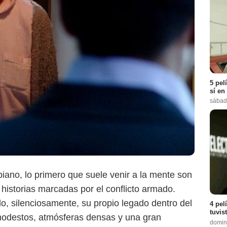
5 pel
sí en
Retina Latina
sábad
ano, lo primero que suele venir a la mente son
historias marcadas por el conflicto armado.
do, silenciosamente, su propio legado dentro del
4 pel
tuvis
 modestos, atmósferas densas y una gran
domin