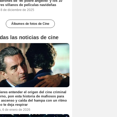
adrones de ‘Mi pobre angelito’ y los 10
es villanos de películas navideñas
, 8 de diciembre de 2025
Álbumes de fotos de Cine
das las noticias de cine
ieres entender el origen del cine criminal
no, pon esta historia de mafiosos para
l ascenso y caída del hampa con un ritmo
o te deja respirar
s, 6 de enero de 2026