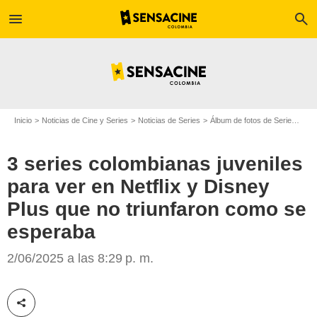
menu
search
Inicio
Noticias de Cine y Series
Noticias de Series
Álbum de fotos de Serie
3 se
3 series colombianas juveniles
para ver en Netflix y Disney
Plus que no triunfaron como se
esperaba
Netflix
2/06/2025 a las 8:29 p. m.
Compartir esta noticia