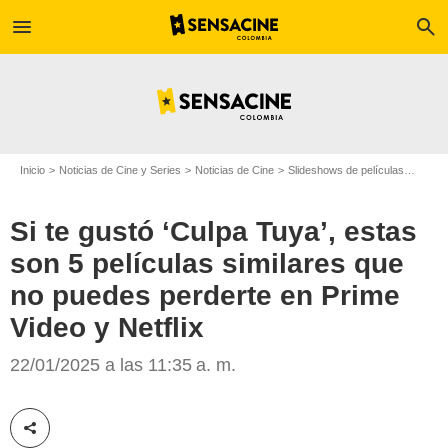
menu
search
Inicio
Noticias de Cine y Series
Noticias de Cine
Slideshows de películas
Si te 
Si te gustó ‘Culpa Tuya’, estas
son 5 películas similares que
no puedes perderte en Prime
Video y Netflix
Prime Video
22/01/2025 a las 11:35 a. m.
Compartir esta noticia