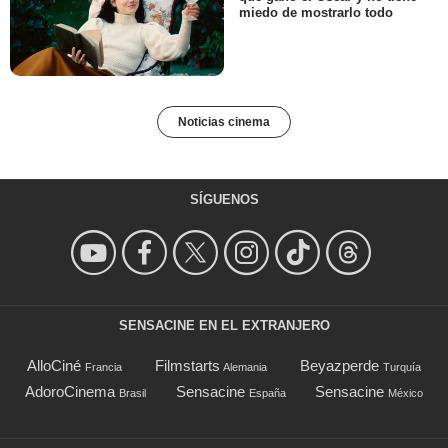
miedo de mostrarlo todo
Noticias cinema
SÍGUENOS
SENSACINE EN EL EXTRANJERO
AlloCiné
Filmstarts
Beyazperde
Francia
Alemania
Turquía
AdoroCinema
Sensacine
Sensacine
Brasil
España
México