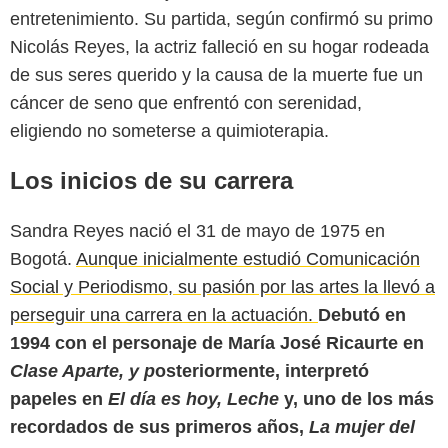
entretenimiento. Su partida, según confirmó su primo
Nicolás Reyes, la actriz falleció en su hogar rodeada
de sus seres querido y la causa de la muerte fue un
cáncer de seno que enfrentó con serenidad,
eligiendo no someterse a quimioterapia.
Los inicios de su carrera
Sandra Reyes nació el 31 de mayo de 1975 en
Bogotá.
Aunque inicialmente estudió Comunicación
Social y Periodismo, su pasión por las artes la llevó a
perseguir una carrera en la actuación.
Debutó en
1994 con el personaje de María José Ricaurte en
Clase Aparte, y p
osteriormente, interpretó
papeles en
El día es hoy,
Leche
y, uno de los más
recordados de sus primeros años,
La mujer del
Proimágenes