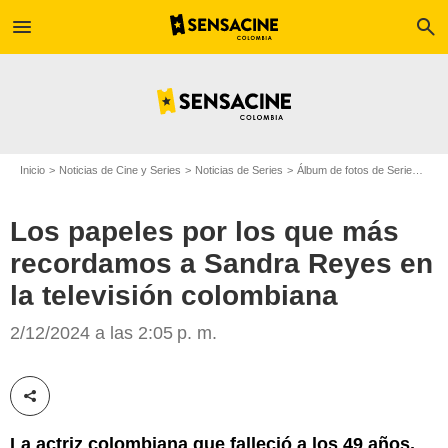
menu
search
Inicio
Noticias de Cine y Series
Noticias de Series
Álbum de fotos de Serie
Los 
Los papeles por los que más
recordamos a Sandra Reyes en
la televisión colombiana
Threads
2/12/2024 a las 2:05 p. m.
Compartir esta noticia
La actriz colombiana que falleció a los 49 años,