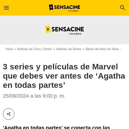
menu
search
Inicio
Noticias de Cine y Series
Noticias de Series
Álbum de fotos de Serie
3 se
3 series y películas de Marvel
que debes ver antes de ‘Agatha
en todas partes’
Marvel Studios
25/09/2024 a las 9:00 p. m.
Compartir esta noticia
'Agatha en todas partes' se conecta con las