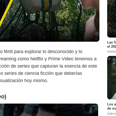
Prime Video
Las 5
el 20
 fértil para explorar lo desconocido y lo
marte
streaming como Netflix y Prime Video tenemos a
cción de series que capturan la esencia de este
o series de ciencia ficción que deberías
visualización hoy mismo.
eo)
Los a
de su
miérc