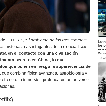
Netflix
 de Liu Cixin,
'El problema de los tres cuerpos'
La tr
los p
s historias más intrigantes de la ciencia ficción
está 
tra en el contacto con una civilización
Vene
marte
rimento secreto en China, lo que
tos que ponen en riesgo la supervivencia de
a que combina física avanzada, astrobiología y
rie ofrece una inmersión profunda en un universo
aciones.
tflix)