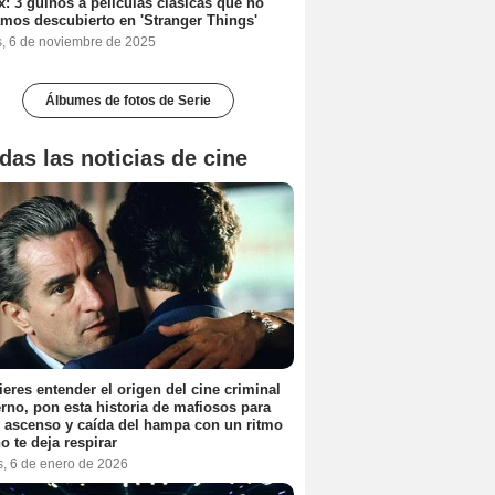
ix: 3 guiños a películas clásicas que no
mos descubierto en 'Stranger Things'
s, 6 de noviembre de 2025
Álbumes de fotos de Serie
das las noticias de cine
ieres entender el origen del cine criminal
no, pon esta historia de mafiosos para
l ascenso y caída del hampa con un ritmo
o te deja respirar
s, 6 de enero de 2026