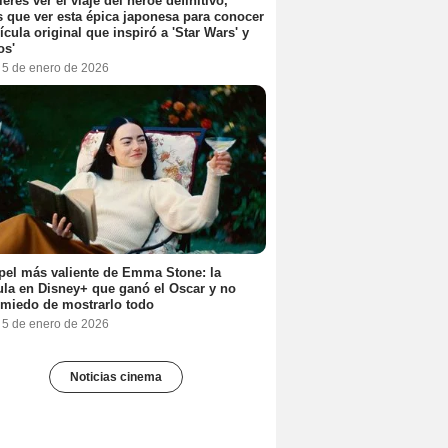
ieres ver el viaje del héroe definitivo,
s que ver esta épica japonesa para conocer
lícula original que inspiró a 'Star Wars' y
os'
, 5 de enero de 2026
pel más valiente de Emma Stone: la
ula en Disney+ que ganó el Oscar y no
 miedo de mostrarlo todo
, 5 de enero de 2026
Noticias cinema