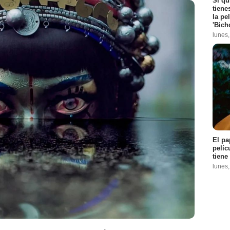
Si qu
tiene
la pe
'Bich
lunes
Prime Video
El pa
pelíc
tiene
lunes