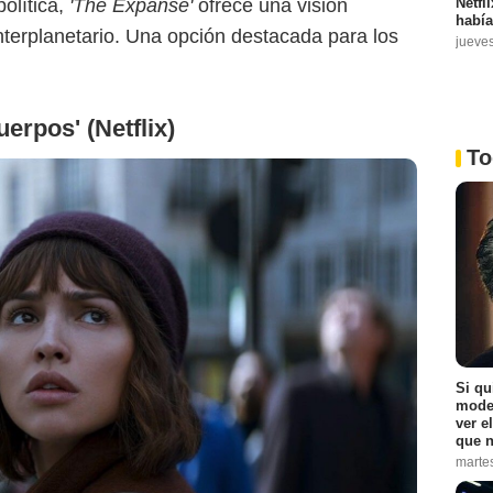
Netfl
olítica,
'The Expanse'
ofrece una visión
había
 interplanetario. Una opción destacada para los
jueve
uerpos' (Netflix)
To
Si qu
moder
ver e
que n
marte