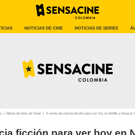
ICIAS
NOTICIAS DE CINE
NOTICIAS DE SERIES
Á
SensaCine Colombia
es
Álbum de fotos de Serie
5 series de ciencia ficción para ver hoy en Netflix y Amazon
cia ficción para ver hoy en N