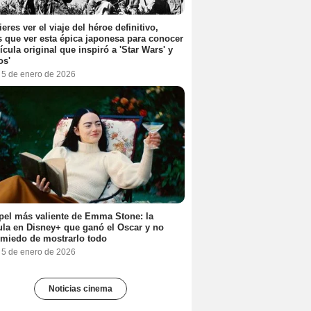
ieres ver el viaje del héroe definitivo,
s que ver esta épica japonesa para conocer
lícula original que inspiró a 'Star Wars' y
os'
, 5 de enero de 2026
pel más valiente de Emma Stone: la
ula en Disney+ que ganó el Oscar y no
 miedo de mostrarlo todo
, 5 de enero de 2026
Noticias cinema