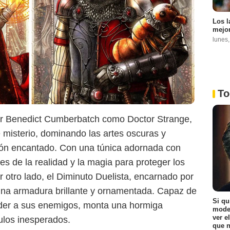
Los l
mejor
lunes
Sensacine México
To
por Benedict Cumberbatch como Doctor Strange,
misterio, dominando las artes oscuras y
tón encantado. Con una túnica adornada con
es de la realidad y la magia para proteger los
r otro lado, el Diminuto Duelista, encarnado por
na armadura brillante y ornamentada. Capaz de
Si qu
der a sus enemigos, monta una hormiga
moder
ver e
los inesperados.
que n