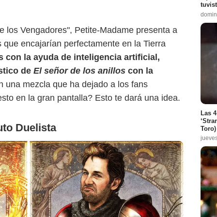
tuvis
domin
 de los Vengadores", Petite-Madame presenta a
s que encajarían perfectamente en la Tierra
con la ayuda de inteligencia artificial,
stico de
El señor de los anillos
con la
en una mezcla que ha dejado a los fans
sto en la gran pantalla? Esto te dará una idea.
Las 4
‘Stra
to Duelista
Toro)
jueve