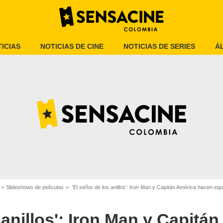
ICIAS
NOTICIAS DE CINE
NOTICIAS DE SERIES
Á
Slideshows de películas
'El señor de los anillos': Iron Man y Capitán América hacen e
Sensacine México
 anillos': Iron Man y Capitá