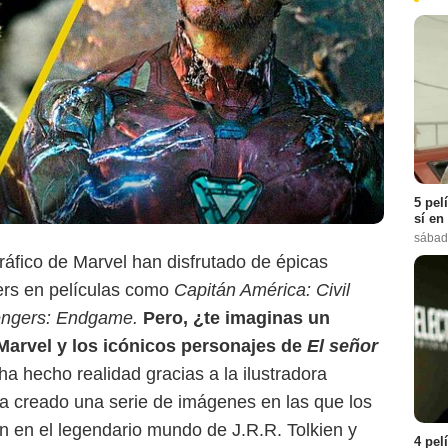
5 pel
sí en
sábad
áfico de Marvel han disfrutado de épicas
ers en películas como
Capitán América: Civil
ngers: Endgame.
Pero, ¿te imaginas un
Marvel y los icónicos personajes de
El señor
ha hecho realidad gracias a la ilustradora
Sensacine México
a creado una serie de imágenes en las que los
 en el legendario mundo de J.R.R. Tolkien y
4 pel