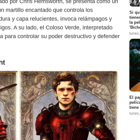
etado por Chris Hemsworth, se presenta como un
n martillo encantado que controla los
Si qu
tiene
ra y capa relucientes, invoca relámpagos y
la pe
gos. A su lado, el Coloso Verde, interpretado
'Bich
lunes
a para controlar su poder destructivo y defender
ht
El pa
pelíc
tiene
lunes