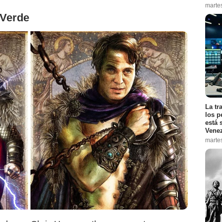
marte
 Verde
La tr
los p
está 
Vene
marte
Sensacine México