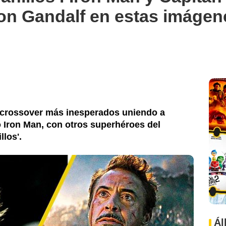
on Gandalf en estas imáge
 el crossover más inesperados uniendo a
 Iron Man, con otros superhéroes del
llos'.
Ál