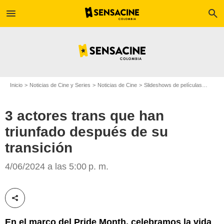
menu
search
Inicio
Noticias de Cine y Series
Noticias de Cine
Slideshows de películas
3 acto
3 actores trans que han
triunfado después de su
transición
Netflix
4/06/2024 a las 5:00 p. m.
Compartir esta noticia
En el marco del Pride Month, celebramos la vida