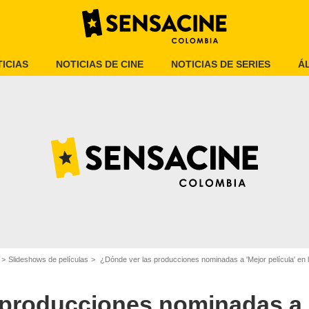
ICIAS
NOTICIAS DE CINE
NOTICIAS DE SERIES
Á
tflix/Searchlight Pictures
Slideshows de películas
¿Dónde ver las producciones nominadas a 'Mejor película' en
 producciones nominadas a 