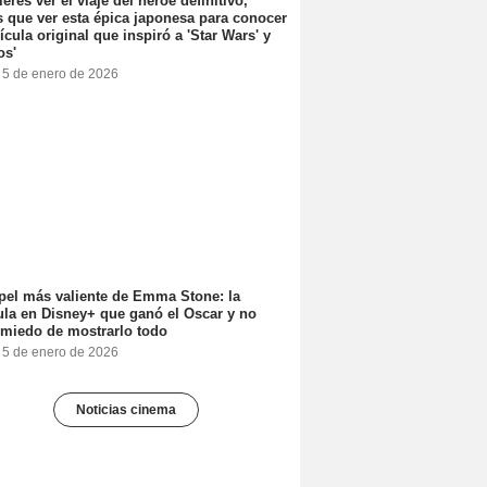
ieres ver el viaje del héroe definitivo,
s que ver esta épica japonesa para conocer
lícula original que inspiró a 'Star Wars' y
os'
, 5 de enero de 2026
pel más valiente de Emma Stone: la
ula en Disney+ que ganó el Oscar y no
 miedo de mostrarlo todo
, 5 de enero de 2026
Noticias cinema