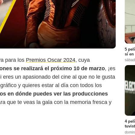
Orion Pictures
5 pel
sí en
va para los
Premios Oscar 2024
, cuya
sábad
ones se realizará el próximo 10 de marzo
, ¡es
 eres un apasionado del cine al que no le gusta
áfico y quieres estar al día con todos los
os en dónde puedes ver las producciones
ra que te veas la gala con la memoria fresca y
4 pel
tuvis
domin