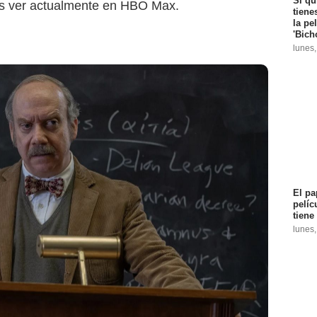
Si qu
es ver actualmente en HBO Max.
tiene
la pe
'Bich
lunes
El pa
mperative Entertainment
pelíc
tiene
lunes