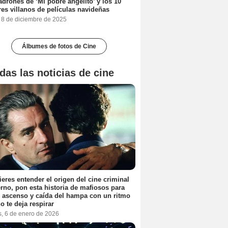
adrones de ‘Mi pobre angelito’ y los 10
es villanos de películas navideñas
, 8 de diciembre de 2025
Álbumes de fotos de Cine
das las noticias de cine
ieres entender el origen del cine criminal
no, pon esta historia de mafiosos para
l ascenso y caída del hampa con un ritmo
o te deja respirar
s, 6 de enero de 2026