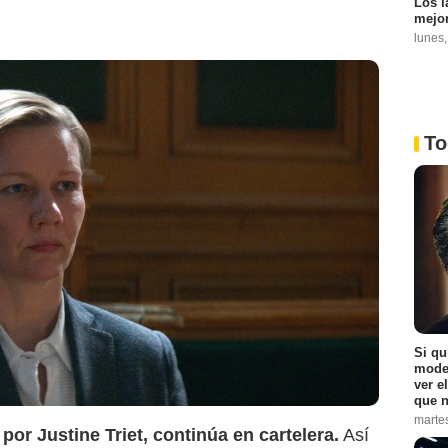
Los l
mejor
lunes
To
tertainment Inc. All Rights Reserved.
Si qu
moder
ver e
que n
marte
 por Justine Triet, continúa en cartelera.
Así