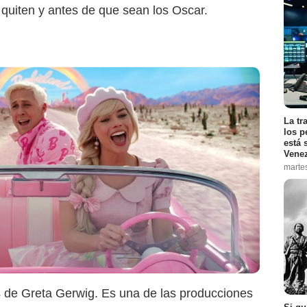
 quiten y antes de que sean los Oscar.
3 FOCUS FEATURES LLC.
La tr
los p
está 
Vene
marte
s de Greta Gerwig. Es una de las producciones