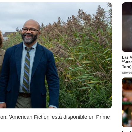
ms Pelléas/Les Films de Pierre
Las 4
‘Stra
Toro)
jueve
son, 'American Fiction' está disponible en Prime