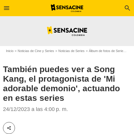
menu
search
Inicio
Noticias de Cine y Series
Noticias de Series
Álbum de fotos de Serie
Tamb
También puedes ver a Song
Kang, el protagonista de 'Mi
adorable demonio', actuando
en estas series
Netflix
24/12/2023 a las 4:00 p. m.
Compartir esta noticia