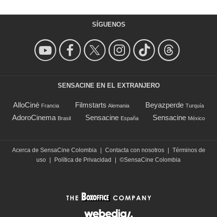
SÍGUENOS
SENSACINE EN EL EXTRANJERO
AlloCiné
Filmstarts
Beyazperde
Francia
Alemania
Turquía
AdoroCinema
Sensacine
Sensacine
Brasil
España
México
Acerca de SensaCine Colombia
|
Contacta con nosotros
|
Términos de
uso
|
Política de Privacidad
|
©SensaCine Colombia