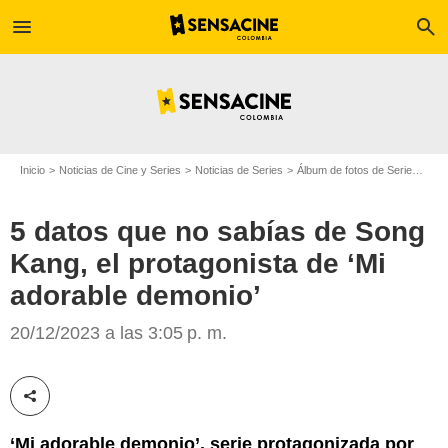
menu
search
Inicio
Noticias de Cine y Series
Noticias de Series
Álbum de fotos de Serie
5 da
5 datos que no sabías de Song
Kang, el protagonista de ‘Mi
adorable demonio’
20/12/2023 a las 3:05 p. m.
Netflix
Compartir esta noticia
‘Mi adorable demonio’, serie protagonizada por