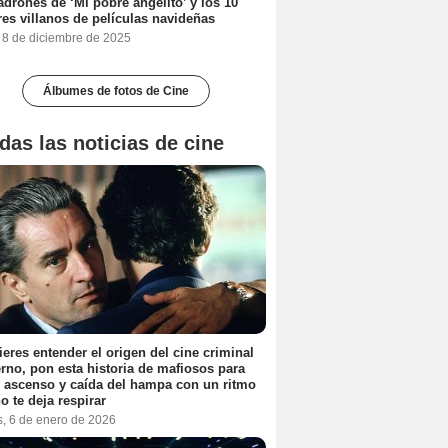
adrones de ‘Mi pobre angelito’ y los 10
es villanos de películas navideñas
, 8 de diciembre de 2025
Álbumes de fotos de Cine
das las noticias de cine
ieres entender el origen del cine criminal
no, pon esta historia de mafiosos para
l ascenso y caída del hampa con un ritmo
o te deja respirar
s, 6 de enero de 2026