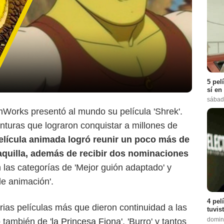
5 pel
sí en
sábad
Works presentó al mundo su película 'Shrek'.
nturas que lograron conquistar a millones de
elícula animada logró reunir un poco más de
taquilla, además de recibir dos nominaciones
las categorías de 'Mejor guión adaptado' y
DreamWorks
e animación'.
4 pel
rias películas más que dieron continuidad a las
tuvis
domin
no también de
'la Princesa Fiona'
, 'Burro' y tantos