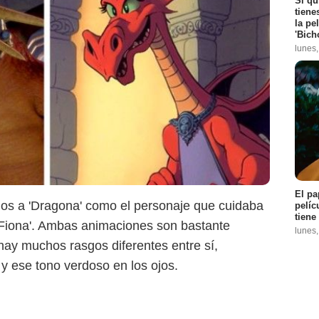
Si qu
tiene
la pe
'Bich
lunes
DreamWorks
El pa
imos a 'Dragona' como el personaje que cuidaba
pelíc
tiene
 'Fiona'. Ambas animaciones son bastante
lunes
hay muchos rasgos diferentes entre sí,
 y ese tono verdoso en los ojos.