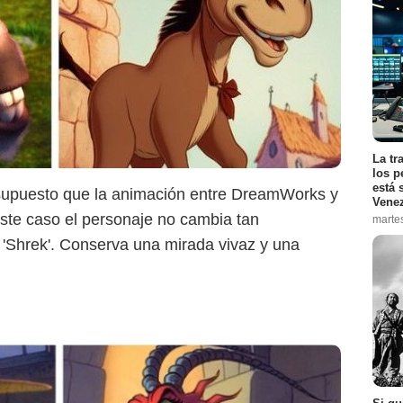
amWorks/Redes Sociales
La tr
los p
está 
supuesto que la animación entre DreamWorks y
Vene
este caso el personaje no cambia tan
marte
 'Shrek'. Conserva una mirada vivaz y una