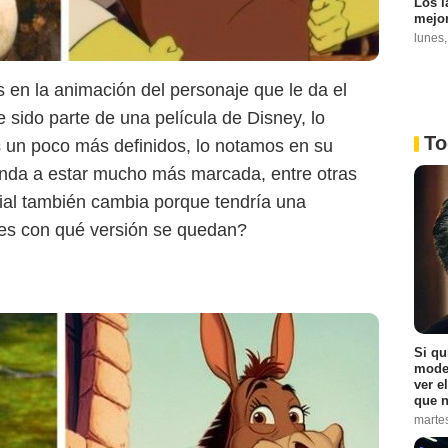
DreamWorks
Los l
mejor
lunes
 en la animación del personaje que le da el
e sido parte de una película de Disney, lo
To
s un poco más definidos, lo notamos en su
nda a estar mucho más marcada, entre otras
cial también cambia porque tendría una
es con qué versión se quedan?
Si qu
moder
ver e
que n
marte