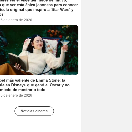
ieres ver el viaje del héroe definitivo,
s que ver esta épica japonesa para conocer
lícula original que inspiró a 'Star Wars' y
os'
, 5 de enero de 2026
pel más valiente de Emma Stone: la
ula en Disney+ que ganó el Oscar y no
 miedo de mostrarlo todo
, 5 de enero de 2026
Noticias cinema