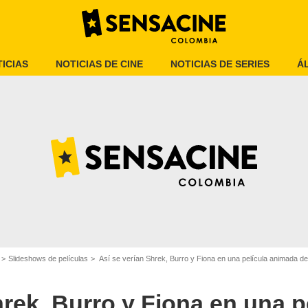
ICIAS
NOTICIAS DE CINE
NOTICIAS DE SERIES
Á
SensaCine
Slideshows de películas
Así se verían Shrek, Burro y Fiona en una película animada d
hrek, Burro y Fiona en una p