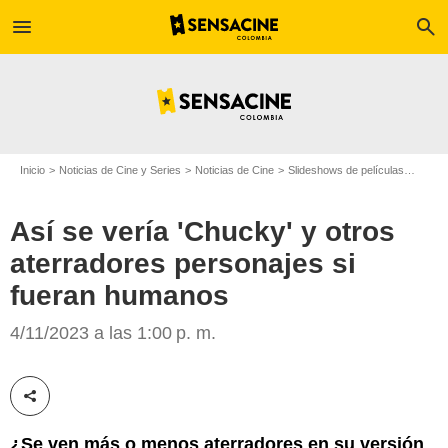
menu
search
Inicio
Noticias de Cine y Series
Noticias de Cine
Slideshows de películas
Así s
Así se vería 'Chucky' y otros
aterradores personajes si
fueran humanos
Universal Pictures
4/11/2023 a las 1:00 p. m.
Compartir esta noticia
¿Se ven más o menos aterradores en su versión