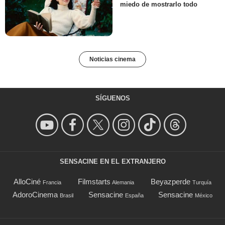
miedo de mostrarlo todo
Noticias cinema
SÍGUENOS
SENSACINE EN EL EXTRANJERO
AlloCiné
Filmstarts
Beyazperde
Francia
Alemania
Turquía
AdoroCinema
Sensacine
Sensacine
Brasil
España
México