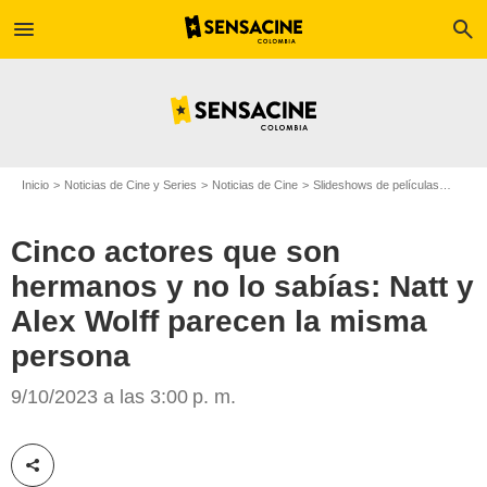
menu
search
Inicio
Noticias de Cine y Series
Noticias de Cine
Slideshows de películas
Cinco
Cinco actores que son
hermanos y no lo sabías: Natt y
Alex Wolff parecen la misma
persona
Natt y Alex Wolff
9/10/2023 a las 3:00 p. m.
Compartir esta noticia