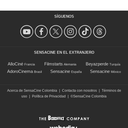
SÍGUENOS
SENSACINE EN EL EXTRANJERO
AlloCiné
Filmstarts
Beyazperde
Francia
Alemania
Turquía
AdoroCinema
Sensacine
Sensacine
Brasil
España
México
Acerca de SensaCine Colombia
|
Contacta con nosotros
|
Términos de
uso
|
Política de Privacidad
|
©SensaCine Colombia