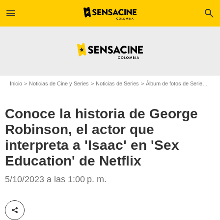
menu
search
Inicio
Noticias de Cine y Series
Noticias de Series
Álbum de fotos de Serie
Cono
Conoce la historia de George
Robinson, el actor que
interpreta a 'Isaac' en 'Sex
Education' de Netflix
George Robinson/Copyright Netflix
5/10/2023 a las 1:00 p. m.
Compartir esta noticia