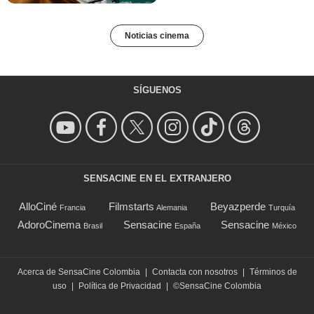
Noticias cinema
SÍGUENOS
SENSACINE EN EL EXTRANJERO
AlloCiné
Filmstarts
Beyazperde
Francia
Alemania
Turquía
AdoroCinema
Sensacine
Sensacine
Brasil
España
México
Acerca de SensaCine Colombia
|
Contacta con nosotros
|
Términos de
uso
|
Política de Privacidad
|
©SensaCine Colombia