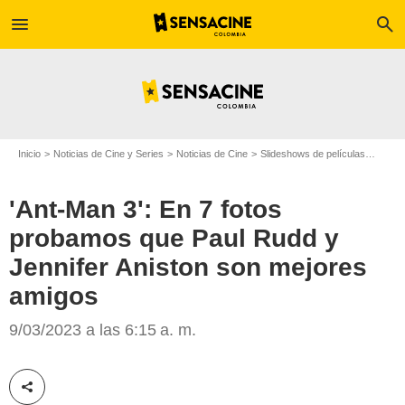
menu
search
Inicio
Noticias de Cine y Series
Noticias de Cine
Slideshows de películas
'Ant-
'Ant-Man 3': En 7 fotos
probamos que Paul Rudd y
Jennifer Aniston son mejores
amigos
9/03/2023 a las 6:15 a. m.
SensaCine Latam
Compartir esta noticia