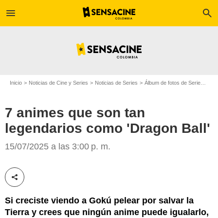
menu
search
Inicio
Noticias de Cine y Series
Noticias de Series
Álbum de fotos de Serie
7 an
7 animes que son tan
legendarios como 'Dragon Ball'
15/07/2025 a las 3:00 p. m.
Crunchyroll
Compartir esta noticia
Si creciste viendo a Gokú pelear por salvar la
Tierra y crees que ningún anime puede igualarlo,