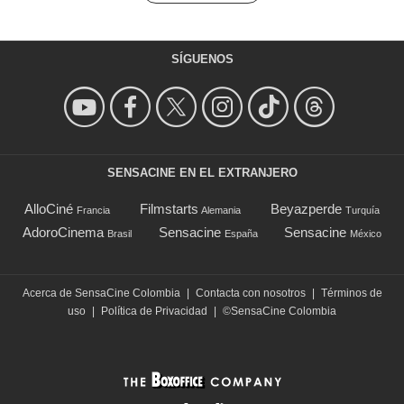
SÍGUENOS
SENSACINE EN EL EXTRANJERO
AlloCiné
Filmstarts
Beyazperde
Francia
Alemania
Turquía
AdoroCinema
Sensacine
Sensacine
Brasil
España
México
Acerca de SensaCine Colombia
|
Contacta con nosotros
|
Términos de
uso
|
Política de Privacidad
|
©SensaCine Colombia