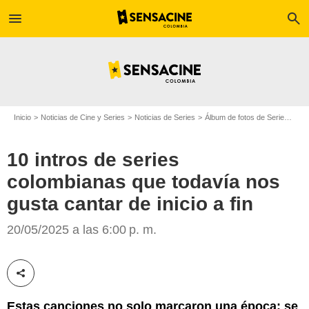
menu
search
Inicio
Noticias de Cine y Series
Noticias de Series
Álbum de fotos de Serie
10 i
10 intros de series
colombianas que todavía nos
gusta cantar de inicio a fin
Kienyke
20/05/2025 a las 6:00 p. m.
Compartir esta noticia
Estas canciones no solo marcaron una época: se