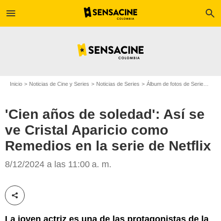
menu
search
Inicio
Noticias de Cine y Series
Noticias de Series
Álbum de fotos de Serie
'Cie
'Cien años de soledad': Así se
Netflix
ve Cristal Aparicio como
Remedios en la serie de Netflix
8/12/2024 a las 11:00 a. m.
Compartir esta noticia
La joven actriz es una de las protagonistas de la