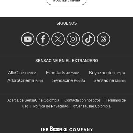
Noticias cinema
SÍGUENOS
SENSACINE EN EL EXTRANJERO
AlloCiné
Filmstarts
Beyazperde
Francia
Alemania
Turquía
AdoroCinema
Sensacine
Sensacine
Brasil
España
México
Acerca de SensaCine Colombia
|
Contacta con nosotros
|
Términos de
uso
|
Política de Privacidad
|
©SensaCine Colombia