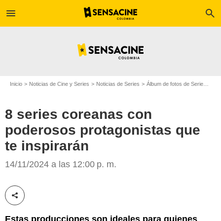
menu
search
Inicio
Noticias de Cine y Series
Noticias de Series
Álbum de fotos de Serie
8 se
8 series coreanas con
poderosos protagonistas que
te inspirarán
SensaCine Colombia
14/11/2024 a las 12:00 p. m.
Compartir esta noticia
Estas producciones son ideales para quienes