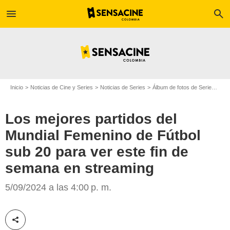
menu
search
Inicio
Noticias de Cine y Series
Noticias de Series
Álbum de fotos de Serie
Los 
Los mejores partidos del
Mundial Femenino de Fútbol
sub 20 para ver este fin de
semana en streaming
FIFA
5/09/2024 a las 4:00 p. m.
Compartir esta noticia