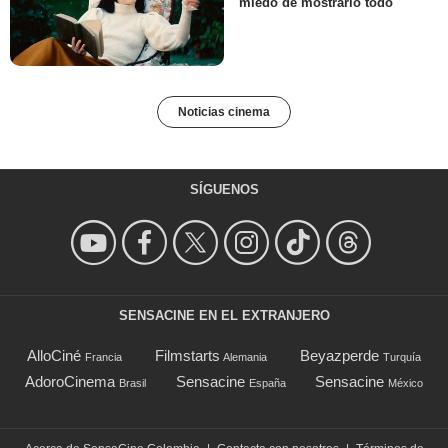
miedo de mostrarlo todo
Noticias cinema
SÍGUENOS
SENSACINE EN EL EXTRANJERO
AlloCiné
Filmstarts
Beyazperde
Francia
Alemania
Turquía
AdoroCinema
Sensacine
Sensacine
Brasil
España
México