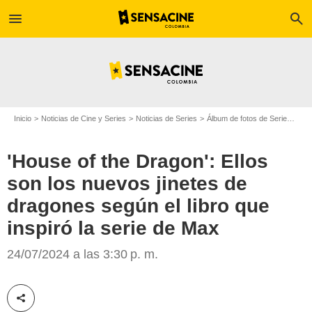
menu
search
Inicio
Noticias de Cine y Series
Noticias de Series
Álbum de fotos de Serie
'Hou
'House of the Dragon': Ellos
son los nuevos jinetes de
dragones según el libro que
inspiró la serie de Max
SensaCine Colombia
24/07/2024 a las 3:30 p. m.
Compartir esta noticia