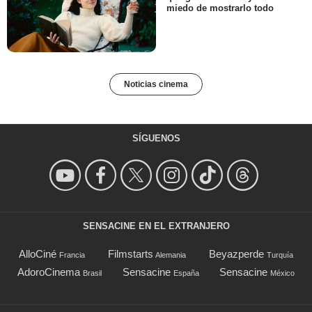
miedo de mostrarlo todo
Noticias cinema
SÍGUENOS
SENSACINE EN EL EXTRANJERO
AlloCiné
Filmstarts
Beyazperde
Francia
Alemania
Turquía
AdoroCinema
Sensacine
Sensacine
Brasil
España
México