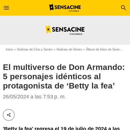
menu
search
Inicio
Noticias de Cine y Series
Noticias de Series
Álbum de fotos de Serie
El m
El multiverso de Don Armando:
5 personajes idénticos al
Canal RCN
protagonista de ‘Betty la fea’
26/05/2024 a las 7:53 p. m.
Compartir esta noticia
'Betty la fea' regresa el 19 de julio de 2024 a las