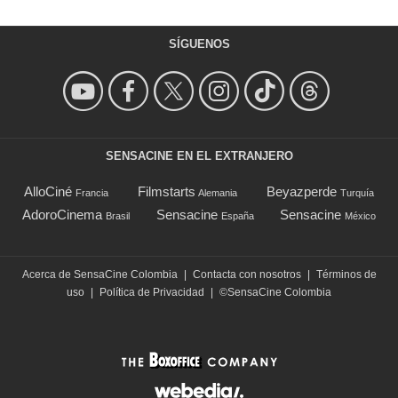
SÍGUENOS
SENSACINE EN EL EXTRANJERO
AlloCiné
Filmstarts
Beyazperde
Francia
Alemania
Turquía
AdoroCinema
Sensacine
Sensacine
Brasil
España
México
Acerca de SensaCine Colombia
|
Contacta con nosotros
|
Términos de
uso
|
Política de Privacidad
|
©SensaCine Colombia