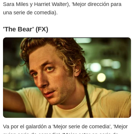
Sara Miles y Harriet Walter), 'Mejor dirección para
una serie de comedia).
'The Bear' (FX)
Espinof
Va por el galardón a 'Mejor serie de comedia', 'Mejor