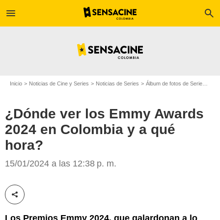
menu
search
Inicio
Noticias de Cine y Series
Noticias de Series
Álbum de fotos de Serie
¿Dón
¿Dónde ver los Emmy Awards
2024 en Colombia y a qué
hora?
Espinof
15/01/2024 a las 12:38 p. m.
Compartir esta noticia
Los Premios Emmy 2024, que galardonan a lo