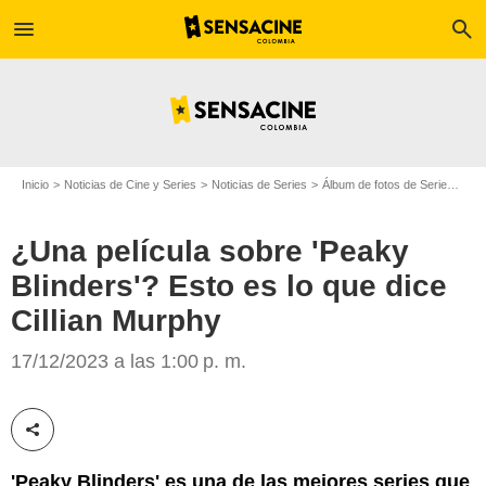
menu
search
Inicio
Noticias de Cine y Series
Noticias de Series
Álbum de fotos de Serie
¿Una
¿Una película sobre 'Peaky
Blinders'? Esto es lo que dice
Cillian Murphy
Tiger Aspect Productions
17/12/2023 a las 1:00 p. m.
Compartir esta noticia
'Peaky Blinders' es una de las mejores series que