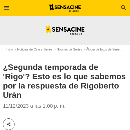
menu
search
Inicio
Noticias de Cine y Series
Noticias de Series
Álbum de fotos de Serie
¿Seg
¿Segunda temporada de
'Rigo'? Esto es lo que sabemos
por la respuesta de Rigoberto
Urán
11/12/2023 a las 1:00 p. m.
Canal RCN
Compartir esta noticia