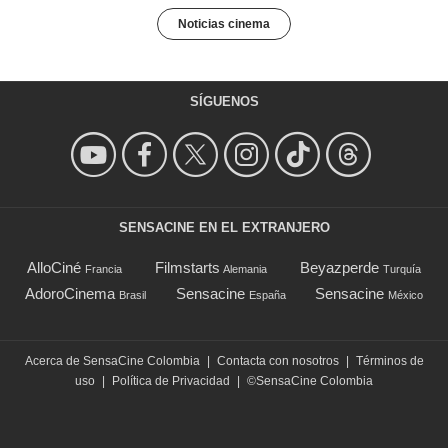
Noticias cinema
SÍGUENOS
SENSACINE EN EL EXTRANJERO
AlloCiné
Filmstarts
Beyazperde
Francia
Alemania
Turquía
AdoroCinema
Sensacine
Sensacine
Brasil
España
México
Acerca de SensaCine Colombia
|
Contacta con nosotros
|
Términos de
uso
|
Política de Privacidad
|
©SensaCine Colombia