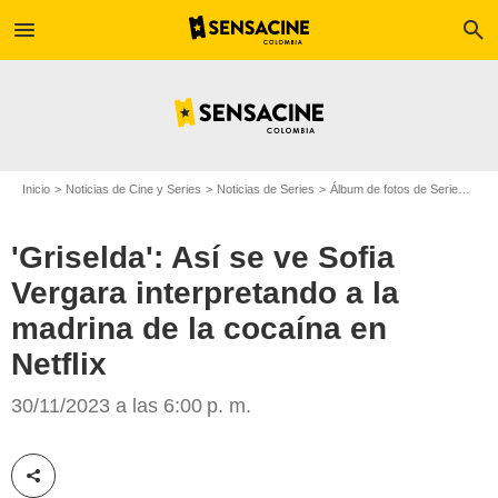
menu
search
Inicio
Noticias de Cine y Series
Noticias de Series
Álbum de fotos de Serie
'Gri
'Griselda': Así se ve Sofia
Vergara interpretando a la
madrina de la cocaína en
Netflix
Netflix
30/11/2023 a las 6:00 p. m.
Compartir esta noticia