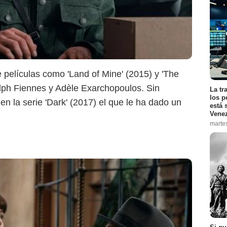
 películas como 'Land of Mine' (2015) y 'The
lph Fiennes y Adèle Exarchopoulos. Sin
La tr
los p
n la serie 'Dark' (2017) el que le ha dado un
está 
Vene
marte