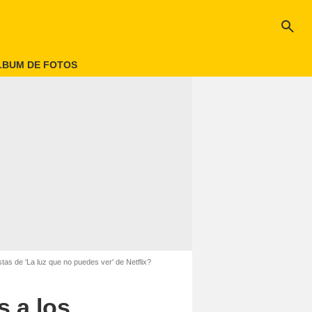
search
LBUM DE FOTOS
as de 'La luz que no puedes ver' de Netflix?
 a los