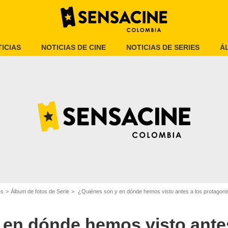
ICIAS
NOTICIAS DE CINE
NOTICIAS DE SERIES
Á
Espinof
es
Álbum de fotos de Serie
¿Quiénes son y en dónde hemos visto antes a los protagonist
 en dónde hemos visto antes