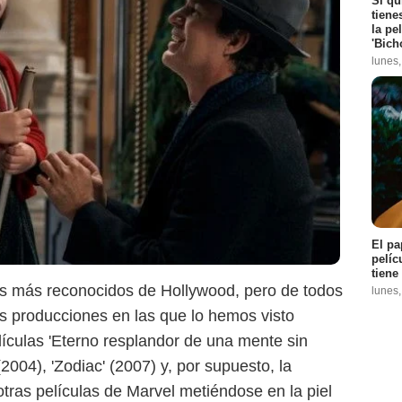
Si qu
tiene
la pe
'Bich
lunes
SensaCine
El pa
pelíc
tiene
os más reconocidos de Hollywood, pero de todos
lunes
s producciones en las que lo hemos visto
lículas 'Eterno resplandor de una mente sin
(2004), 'Zodiac' (2007) y, por supuesto, la
otras películas de Marvel metiéndose en la piel