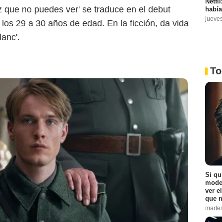
Netfl
 que no puedes ver' se traduce en el debut
había
jueve
 los 29 a 30 años de edad. En la ficción, da vida
anc'.
To
Netflix
Si qu
moder
ver e
que n
marte