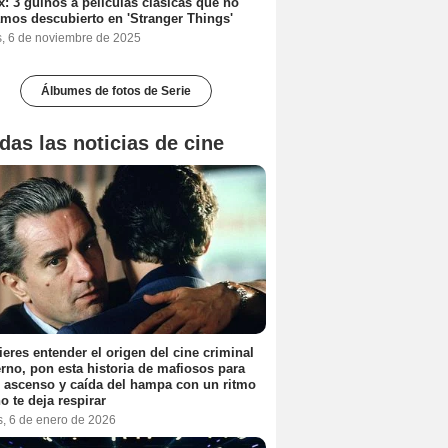
ix: 3 guiños a películas clásicas que no
mos descubierto en 'Stranger Things'
s, 6 de noviembre de 2025
Álbumes de fotos de Serie
das las noticias de cine
ieres entender el origen del cine criminal
no, pon esta historia de mafiosos para
l ascenso y caída del hampa con un ritmo
o te deja respirar
s, 6 de enero de 2026