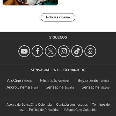
Noticias cinema
SÍGUENOS
SENSACINE EN EL EXTRANJERO
AlloCiné
Filmstarts
Beyazperde
Francia
Alemania
Turquía
AdoroCinema
Sensacine
Sensacine
Brasil
España
México
Acerca de SensaCine Colombia
|
Contacta con nosotros
|
Términos de
uso
|
Política de Privacidad
|
©SensaCine Colombia