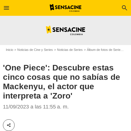
menu
search
Inicio
Noticias de Cine y Series
Noticias de Series
Álbum de fotos de Serie
'One
'One Piece': Descubre estas
cinco cosas que no sabías de
Mackenyu, el actor que
interpreta a 'Zoro'
Mackenyu Arata: datos curiosos del actor que hace de 'Zoro' en 'One Piece'
11/09/2023 a las 11:55 a. m.
Compartir esta noticia